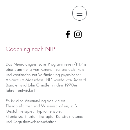
Coaching nach NLP
Das Neuro-Linguistische Programmieren/NLP ist
eine Sammlung von Kommunikationstechniken
und Methoden zur Veränderung psychischer
Abläufe im Menschen. NLP wurde von Richard
Bandler und John Grindler in den
1
970er
Jahren entwickelt.
Es ist eine Ansammlung von vielen
Therapieformen und Wissenschaften, z
.
B.
Gestalttherapie, Hypnotherapie,
klientenzentrierter Therapie, Konstruktivismus
und Kognitionswissenschaften.