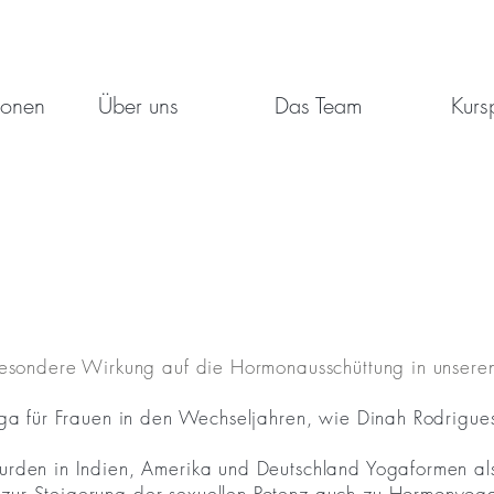
ionen
Über uns
Das Team
Kur
besondere Wirkung auf die Hormonausschüttung in unsere
oga für Frauen in den Wechseljahren, wie Dinah Rodrigues
urden in Indien, Amerika und Deutschland Yogaformen a
ur Steigerung der sexuellen Potenz auch zu Hormonyoga