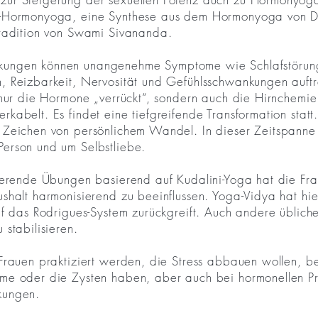
a-Hormonyoga, eine Synthese aus dem Hormonyoga von D
Tradition von Swami Sivananda.
ungen können unangenehme Symptome wie Schlafstörung
, Reizbarkeit, Nervosität und Gefühlsschwankungen auft
 nur die Hormone „verrückt“, sondern auch die Hirnchemie
kabelt. Es findet eine tiefgreifende Transformation statt
 Zeichen von persönlichem Wandel. In dieser Zeitspanne
erson und um Selbstliebe.
ierende Übungen basierend auf Kudalini-Yoga hat die Fra
shalt harmonisierend zu beeinflussen. Yoga-Vidya hat hi
auf das Rodrigues-System zurückgreift. Auch andere übli
stabilisieren.
Frauen praktiziert werden, die Stress abbauen wollen, 
me oder die Zysten haben, aber auch bei hormonellen Pr
kungen.